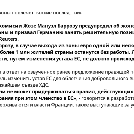
зоны повлечет тяжкие последствия
комисии Жозе Мануэл Баррозу предупредил об экон
оны и призвал Германию занять решительную позиц
Reuters.
розу, в случае выхода из зоны евро одной или неск
а более 1 млн жителей страны останутся без работы
сти, путем изменения устава ЕС, не должно происхо
л в ответ на озвученное ранее предложение правящей 
кель изменить устав ЕС для облегчения добровольного в
лижайшем съезде ХДС
.
 или не может придерживаться правил, действующих
аняя при этом членство в ЕС»
, - говорится в разрабо
держиваются и власти Франции, также выступающие за 