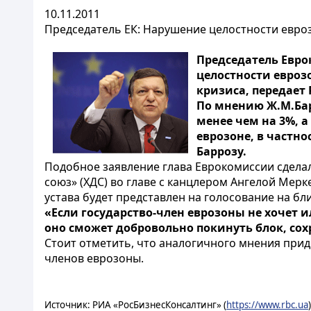
10.11.2011
Председатель ЕК: Нарушение целостности евро
Председатель
Евро
целостности евроз
кризиса
, передает 
По мнению Ж.М.Бар
менее чем на 3%, 
еврозоне, в частно
Баррозу.
Подобное
заявление глава Еврокомиссии сдела
союз» (ХДС) во главе с канцлером Ангелой Мер
устава будет представлен на голосование на б
«Если государство-член еврозоны не хочет
оно сможет добровольно покинуть блок, сохр
Стоит отметить, что аналогичного мнения при
членов еврозоны.
Источник: РИА «РосБизнесКонсалтинг» (
https://www.rbc.ua
)