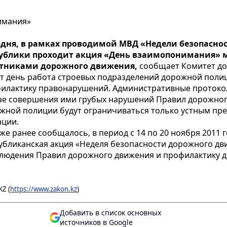
имания»
дня, в рамках проводимой МВД «Недели безопасно
ублики проходит акция «День взаимопонимания» 
стниками дорожного движения,
сообщает Комитет до
от день работа строевых подразделений дорожной поли
илактику правонарушений. Административные протокол
ае совершения ими грубых нарушений Правил дорожного
жной полиции будут ограничиваться только устным пр
ации.
уже ранее сообщалось, в период с 14 по 20 ноября 201
убликанская акция «Неделя безопасности дорожного дви
блюдения Правил дорожного движения и профилактику 
Z (
https://www.zakon.kz
)
Добавить в список основных
источников в Google