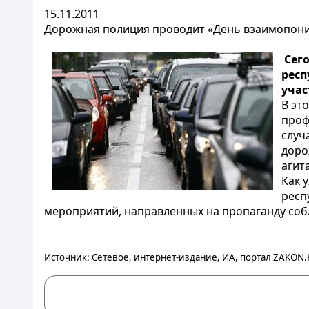
15.11.2011
Дорожная полиция проводит «День взаимопон
Сего
респ
уча
В эт
проф
случ
доро
агит
Как 
респ
мероприятий, направленных на пропаганду со
Источник: Сетевое, интернет-издание, ИА, портал ZAKON.K