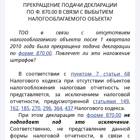
ПРЕКРАЩЕНИЕ ПОДАЧИ ДЕКЛАРАЦИИ
ПО Ф. 870.00 В СВЯЗИ С ВЫБЫТИЕМ
НАЛОГООБЛАГАЕМОГО ОБЪЕКТА?
ТОО в связи с отсутствием
налогооблагаемого объекта после 1 квартала
2010 года была прекращена подача декларации
по
форме 870.00
. Повлечет ли это наложение
штрафов?
В соответствии с
пунктом 7 статьи 68
Налогового кодекса при отсутствии объектов
налогообложения налоговая отчетность не
представляется, за исключением налоговой
отчетности, предусмотренной
статьями 149
,
162
,
185
,
270
,
296
,
364
,
437
Налогового кодекса.
При этом декларация по
форме 870.00
не
подпадает под это исключение
.
Соответственно, не представление данной
формы налоговой отчетности, в связи с