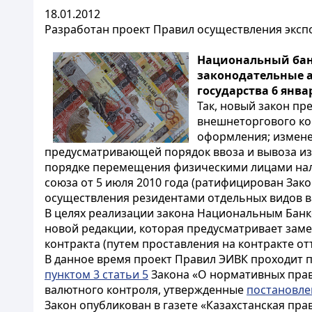
18.01.2012
Разработан проект Правил осуществления эксп
Национальный банк
законодательные а
государства 6 янва
Так, новый закон п
внешнеторгового ко
оформления; измен
предусматривающей порядок ввоза и вывоза из 
порядке перемещения физическими лицами нал
союза от 5 июля 2010 года (ратифицирован Зак
осуществления резидентами отдельных видов 
В целях реализации закона Национальным Банк
новой редакции, которая предусматривает зам
контракта (путем проставления на контракте от
В данное время проект Правил ЭИВК проходит п
пунктом 3 статьи 5
Закона «О нормативных право
валютного контроля, утвержденные
постановл
Закон опубликован в газете «Казахстанская правд