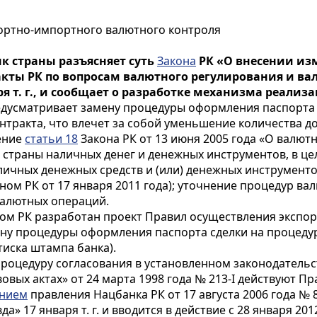
ортно-импортного валютного контроля
 страны разъясняет суть
Закона
РК «О внесении из
кты РК по вопросам валютного регулирования и ва
ря т. г., и сообщает о разработке механизма реали
редусматривает замену процедуры оформления паспорта 
нтракта, что влечет за собой уменьшение количества 
ение
статьи 18
Закона РК от 13 июня 2005 года «О валют
страны наличных денег и денежных инструментов, в цел
ичных денежных средств и (или) денежных инструмент
оном РК от 17 января 2011 года); уточнение процедур в
валютных операций.
ом РК разработан проект Правил осуществления экспор
ену процедуры оформления паспорта сделки на процеду
тиска штампа банка).
роцедуру согласования в установленном законодательст
вых актах» от 24 марта 1998 года № 213-I действуют 
ением
правления Нацбанка РК от 17 августа 2006 года № 8
а» 17 января т. г. и вводится в действие с 28 января 20