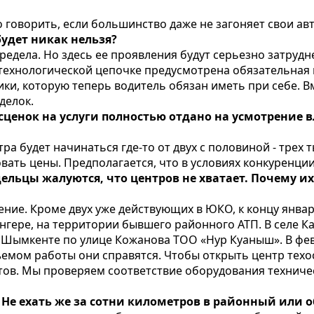
о говорить, если большинство даже не загоняет свои ав
будет никак нельзя?
редела. Но здесь ее проявления будут серьезно затруд
 технологической цепочке предусмотрена обязательная
ки, которую теперь водитель обязан иметь при себе. В
делок.
асценок на услуги полностью отдано на усмотрение 
а будет начинаться где-то от двух с половиной - трех 
вать цены. Предполагается, что в условиях конкуренц
ельцы жалуются, что центров не хватает. Почему их
ение. Кроме двух уже действующих в ЮКО, к концу январ
енгере, на территории бывшего районного АТП. В селе Ка
в Шымкенте по улице Кожанова ТОО «Нур Куаныш». В февр
ъемом работы они справятся. Чтобы открыть центр тех
тов. Мы проверяем соответствие оборудования техниче
? Не ехать же за сотни километров в районный или 