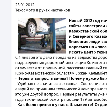
25.01.2012
Техосмотр в руках частников
Новый 2012 год н
сайты запестрели
Казахстанской обл
и Северного Казах
Знающие люди свя
нарвемся на «посл
искать центр техн
С 1 января это дело передано из ведомства д
подразделения дорожной инспекции Комитета тр
отличается от привычной, рассказал главный 
Южно-Казахстанской областям Ержан Калымбет
- Первый вопрос: а зачем? Почему нужно бы
- Удобная не значит эффективная. Состояние от
аварий по причинам технической неисправност
это уже другой вопрос. Первые результаты уже
года технический осмотр прошли 189 автомобил
- Как было принято у нас в Шымкенте? Отда