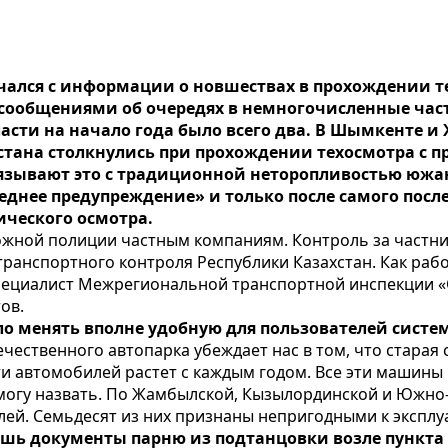
ачался с информации о новшествах в прохождении 
 сообщениями об очередях в немногочисленные час
асти на начало года было всего два. В Шымкенте и
стана столкнулись при прохождении техосмотра с п
зывают это с традиционной неторопливостью южан.
еднее предупреждение» и только после самого посл
ического осмотра.
орожной полиции частным компаниям. Контроль за част
анспортного контроля Республики Казахстан. Как рабо
специалист Межрегиональной транспортной инспекции 
ов.
ло менять вполне удобную для пользователей систе
ечественного автопарка убеждает нас в том, что старая
и автомобилей растет с каждым годом. Все эти машины 
 могу назвать. По Жамбылской, Кызылординской и Южно-
ей. Семьдесят из них признаны непригодными к эксплу
ешь документы парню из подтанцовки возле пункта