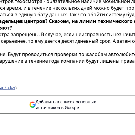
ентров техосмотра - обязательное наличие мобильной л
я время, и в течение нескольких дней можно будет про
аться в единую базу данных. Так что обойти систему бу
адельцев центров? Скажем, на линии технического 
ляют?
тра запрещены. В случае, если неисправность незначит
серьезнее, то ему дается десятидневный срок. А затем о
е. Будут проводиться проверки по жалобам автолюбите
 нарушение в течение года компании будут лишены права
anka.kz/
)
Добавить в список основных
источников в Google