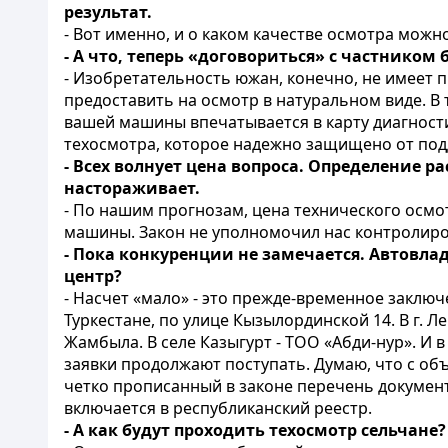
результат.
- Вот именно, и о каком качестве осмотра можн
- А что, теперь «договориться» с частником 
- Изобретательность южан, конечно, не имеет п
предоставить на осмотр в натуральном виде. В
вашей машины впечатывается в карту диагности
техосмотра, которое надежно защищено от под
- Всех волнует цена вопроса. Определение р
настораживает.
- По нашим прогнозам, цена технического осмотр
машины. Закон не уполномочил нас контролиро
- Пока конкуренции не замечается. Автовлад
центр?
- Насчет «мало» - это прежде-временное заключ
Туркестане, по улице Кызылординской 14. В г. Л
Жамбыла. В селе Казыгурт - ТОО «Абди-нур». И 
заявки продолжают поступать. Думаю, что с об
четко прописанный в законе перечень докумен
включается в республиканский реестр.
- А как будут проходить техосмотр сельчане