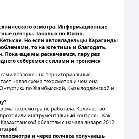
технического осмотра. Информационные
тные центры. Таковых по Южно-
 Жетысае. Но если автовладельцы Караганды
роблемами, то на юге тишь и благодать.
 Пока еще мы раскачаемся, пару раз
еднего соберемся с силами и тронемся
никами возложен на территориальные
тает новая схема техосмотра и чем она
«Онтустик» по Жамбылской, Кызылординской и
му?
 схема техосмотра не работала. Количество
проходили инструментальный контроль. Как -
Казахстанской областям с начала января 2012
атации!
 техосмотра и через полчаса получаешь