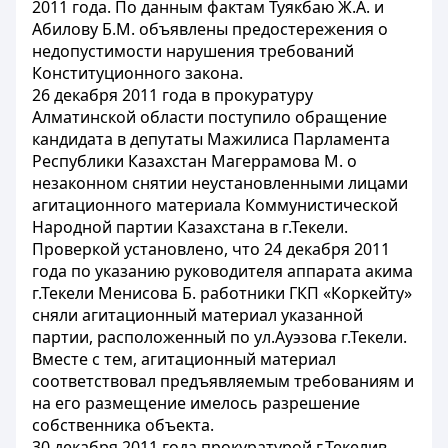
2011 года. По данным фактам Туякбаю Ж.А. и
Абилову Б.М. объявлены предостережения о
недопустимости нарушения требований
Конституционного закона.
26 декабря 2011 года в прокуратуру
Алматинской области поступило обращение
кандидата в депутаты Мажилиса Парламента
Республики Казахстан Магеррамова М. о
незаконном снятии неустановленными лицами
агитационного материала Коммунистической
Народной партии Казахстана в г.Текели.
Проверкой установлено, что 24 декабря 2011
года по указанию руководителя аппарата акима
г.Текели Менисова Б. работники ГКП «Коркейту»
сняли агитационный материал указанной
партии, расположенный по ул.Ауэзова г.Текели.
Вместе с тем, агитационный материал
соответствовал предъявляемым требованиям и
на его размещение имелось разрешение
собственника объекта.
30 декабря 2011 года прокуратурой г.Текелив