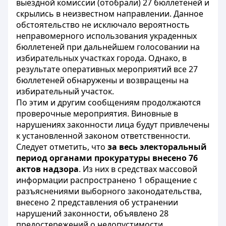
выездной комиссии (отобрали) 27 бюллетеней и
скрылись в неизвестном направлении. Данное
обстоятельство не исключало вероятность
неправомерного использования украденных
бюллетеней при дальнейшем голосовании на
избирательных участках города. Однако, в
результате оперативных мероприятий все 27
бюллетеней обнаружены и возвращены на
избирательный участок.
По этим и другим сообщениям продолжаются
проверочные мероприятия. Виновные в
нарушениях законности лица будут привлечены
к установленной законом ответственности.
Следует отметить, что
за весь электоральный
период органами прокуратуры внесено 76
актов надзора
. Из них в средствах массовой
информации распространено 1 обращение с
разъяснениями выборного законодательства,
внесено 2 представления об устранении
нарушений законности, объявлено 28
предостережений о недопустимости