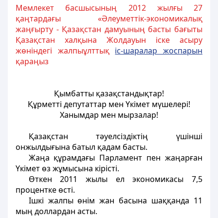
Мемлекет басшысының 2012 жылғы 27
қаңтардағы «Әлеуметтік-экономикалық
жаңғырту - Қазақстан дамуының басты бағыты
Қазақстан халқына Жолдауын іске асыру
жөніндегі жалпыұлттық
іс-шаралар жоспарын
қараңыз
Қымбатты қазақстандықтар!
Құрметті депутаттар мен Үкімет мүшелері!
Ханымдар мен мырзалар!
Қазақстан тәуелсіздіктің үшінші
онжылдығына батыл қадам басты.
Жаңа құрамдағы Парламент пен жаңарған
Үкімет өз жұмысына кірісті.
Өткен 2011 жылы ел экономикасы 7,5
процентке өсті.
Ішкі жалпы өнім жан басына шаққанда 11
мың доллардан асты.