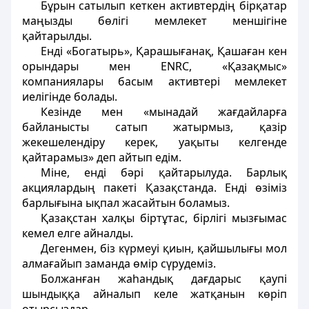
Бұрын сатылып кеткен активтердің бірқатар
маңызды бөлігі мемлекет меншігіне
қайтарылды.
Енді «Богатырь», Қарашығанақ, Қашаған кен
орындары мен ENRC, «Қазақмыс»
компаниялары басым активтері мемлекет
иелігінде болады.
Кезінде мен «мынадай жағдайларға
байланысты сатып жатырмыз, қазір
жекешелендіру керек, уақыты келгенде
қайтарамыз» деп айтып едім.
Міне, енді бәрі қайтарылуда. Барлық
акциялардың пакеті Қазақстанда. Енді өзіміз
барлығына ықпал жасайтын боламыз.
Қазақстан халқы біртұтас, бірлігі мызғымас
кемел елге айналды.
Дегенмен, біз күрмеуі қиын, қайшылығы мол
алмағайып заманда өмір сүрудеміз.
Болжанған жаһандық дағдарыс қаупі
шындыққа айналып келе жатқанын көріп