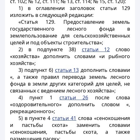
ст. 102; № 12, ст. 111; № 13, ст. 114; № 15, ст. 120):
1) в оглавлении заголовок статьи 129
изложить в следующей редакции:
«Статья 129. Предоставление земель
государственного лесного фонда в
землепользование для сельскохозяйственных
целей и под объекты строительства»;
2) в подпункте 38)
статьи 12
слово
«хозяйства» дополнить словами «и рыбного
хозяйств»;
3) подпункт 6)
статьи 13
дополнить словами
«, а также правил перевода земель лесного
фонда в земли других категорий для целей, не
связанных с ведением лесного хозяйства»;
4) пункт 1
статьи 26
после слова
«оздоровительного» дополнить словом «,
рекреационного»;
5) в пункте 4
статьи 41
слова «сенокошения
и пастьбы скота» заменить словами
«сенокошения, пастьбы скота, а также
размещения пасек»;