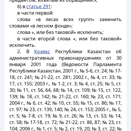
предметом, изъятым из обращения.»;
6) в
статье 291
:
в части первой:
слова «в лесах всех групп» заменить
словами «в лесном фонде»;
слова «, или без таковой» исключить;
в части второй слова «, или без таковой»
исключить.
2. В
Кодекс
Республики Казахстан об
административных правонарушениях от 30
января 2001 года (Ведомости Парламента
Республики Казахстан, 2001 г., № 5-6, ст. 24; № 17-
18, ст. 241; № 21-22, ст. 281; 2002 г., № 4, ст. 33; №
17, ст. 155; 2003 г., № 1-2, ст. 3; № 4, ст. 25; № 5, ст.
30; № 11, ст. 56, 64, 68; № 14, ст. 109; № 15, ст. 122,
139; № 18, ст. 142; № 21-22, ст. 160; № 23, ст. 171;
2004 г., № 6, ст. 42; № 10, ст. 55; № 15, ст. 86; № 17,
ст. 97; № 23, ст. 139, 140; № 24, ст. 153; 2005 г., № 5,
ст. 5; № 7-8, ст. 19; № 9, ст. 26; № 13, ст. 53; № 14,
ст. 58; № 17-18, ст. 72; № 21-22, ст. 86, 87; № 23, ст.
104; 2006 г., № 1, ст. 5; № 2, ст. 19, 20; № 3, ст. 22; №