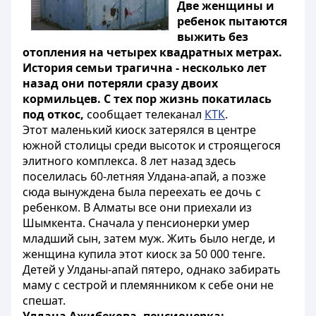
Две женщины и
ребенок пытаются
выжить без
отопления на четырех квадратных метрах.
История семьи трагична - несколько лет
назад они потеряли сразу двоих
кормильцев. С тех пор жизнь покатилась
под откос,
сообщает телеканал
КТК
.
Этот маленький киоск затерялся в центре
южной столицы среди высоток и строящегося
элитного комплекса. 8 лет назад здесь
поселилась 60-летняя Улдана-апай, а позже
сюда вынуждена была переехать ее дочь с
ребенком. В Алматы все они приехали из
Шымкента. Сначала у пенсионерки умер
младший сын, затем муж. Жить было негде, и
женщина купила этот киоск за 50 000 тенге.
Детей у Улданы-апай пятеро, однако забирать
маму с сестрой и племянником к себе они не
спешат.