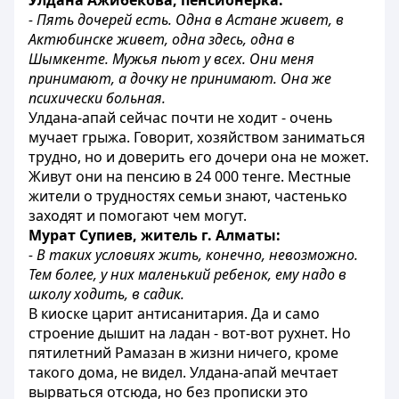
Улдана Ажибекова, пенсионерка:
- Пять дочерей есть. Одна в Астане живет, в
Актюбинске живет, одна здесь, одна в
Шымкенте. Мужья пьют у всех. Они меня
принимают, а дочку не принимают. Она же
психически больная.
Улдана-апай сейчас почти не ходит - очень
мучает грыжа. Говорит, хозяйством заниматься
трудно, но и доверить его дочери она не может.
Живут они на пенсию в 24 000 тенге. Местные
жители о трудностях семьи знают, частенько
заходят и помогают чем могут.
Мурат Супиев, житель г. Алматы:
- В таких условиях жить, конечно, невозможно.
Тем более, у них маленький ребенок, ему надо в
школу ходить, в садик.
В киоске царит антисанитария. Да и само
строение дышит на ладан - вот-вот рухнет. Но
пятилетний Рамазан в жизни ничего, кроме
такого дома, не видел. Улдана-апай мечтает
вырваться отсюда, но без прописки это