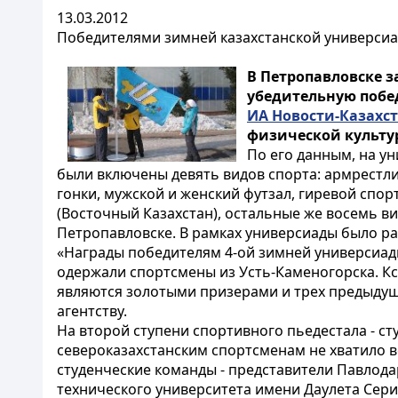
13.03.2012
Победителями зимней казахстанской универсиа
В Петропавловске з
убедительную побед
ИА Новости-Казахс
физической культу
По его данным, на ун
были включены девять видов спорта: армрестл
гонки, мужской и женский футзал, гиревой спор
(Восточный Казахстан), остальные же восемь ви
Петропавловске. В рамках универсиады было ра
«Награды победителям 4-ой зимней универсиад
одержали спортсмены из Усть-Каменогорска. Кс
являются золотыми призерами и трех предыдущих
агентству.
На второй ступени спортивного пьедестала - ст
североказахстанским спортсменам не хватило в
студенческие команды - представители Павлода
технического университета имени Даулета Сери