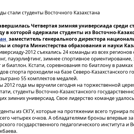
ды стали студенты Восточного Казахстана
авершилась Четвертая зимняя универсиада среди ст
у в которой одержали студенты из Восточно-Казах
тан
заместитель генерального директора националь
ры и спорта Министерства образования и науки Ка
иверсиаду-2012 съехались 24 команды из всех регионов
инг, пауэрлифтинг, зимнее спортивное ориентирование
т и биатлон. Кстати, соревнования по биатлону в рамка
дов спорта проходили на базе Северо-Казахстанского го
зыграно 55 комплектов медалей.
ы 2012 года мы вручили сегодня на торжественной цер
тати, студенты Восточно-Казахстанского государствен
 зимних универсиад. Свое лидерство команде удалось д
уденты из СКГУ, которые на протяжении всего турнира 
сего четырех очков. А обладателями бронзы впервые за
рского государственного педагогического института и 
кбаева.