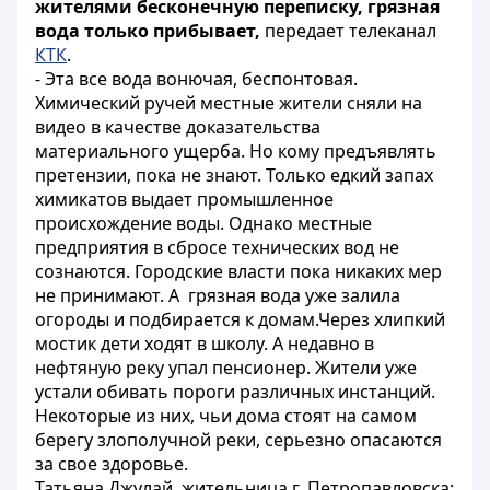
жителями бесконечную переписку, грязная
вода только прибывает,
передает телеканал
КТК
.
- Эта все вода вонючая, беспонтовая.
Химический ручей местные жители сняли на
видео в качестве доказательства
материального ущерба. Но кому предъявлять
претензии, пока не знают. Только едкий запах
химикатов выдает промышленное
происхождение воды. Однако местные
предприятия в сбросе технических вод не
сознаются. Городские власти пока никаких мер
не принимают. А грязная вода уже залила
огороды и подбирается к домам.Через хлипкий
мостик дети ходят в школу. А недавно в
нефтяную реку упал пенсионер. Жители уже
устали обивать пороги различных инстанций.
Некоторые из них, чьи дома стоят на самом
берегу злополучной реки, серьезно опасаются
за свое здоровье.
Татьяна Джулай, жительница г. Петропавловска: