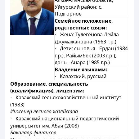
Алма-Атин
ская область;
Уйгурский район; с.
Подгорное
Семейное положение,
родственные связи:
Жена: Тулегенова Лейла
·
Джумажановна (1963 г.р.)
Дети: сыновья - Ердан (1984
·
г.р.), Райымбек (2003 г.р.);
дочь - Анара (1985 г.р.)
Владение языками:
Казахский, русский
·
Образование, специальность
(квалификация), лицензии:
Казахский сельскохозяйственный институт
·
(1983)
Инженер лесного хозяйства
Казахский национальный педагогический
·
университет им. Абая (2008)
Бакалавр финансов