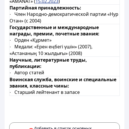
«AMANAT» (
15.02.2023
)
Партийная принадлежность:
Член Народно-демократической партии «Нур
·
Отан» (с 2004)
Государственные и международные
награды, премии, почетные звания:
Орден «Құрмет»
·
Медали:
«Ерен еңбегі үшін» (2007),
·
«Астананың 10 жылдығы» (2008)
Научные, литературные труды,
публикации:
Автор статей
·
Воинская служба, воинские и специальные
звания, классные чины:
Старший лейтенант в запасе
·
Добавить в список основных