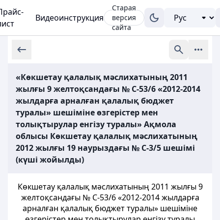
Старая
Прайс-
Видеоинструкция
версия
лист
сайта
«Көкшетау қалалық мәслихатының 2011
жылғы 9 желтоқсандағы № С-53/6 «2012-2014
жылдарға арналған қалалық бюджет
туралы» шешіміне өзгерістер мен
толықтырулар енгізу туралы» Ақмола
облысы Көкшетау қалалық мәслихатының
2012 жылғы 19 наурыздағы № С-3/5 шешімі
(күші жойылды)
Көкшетау қалалық мәслихатының 2011 жылғы 9
желтоқсандағы № С-53/6 «2012-2014 жылдарға
арналған қалалық бюджет туралы» шешіміне
өзгерістер мен толықтырулар енгізу туралы