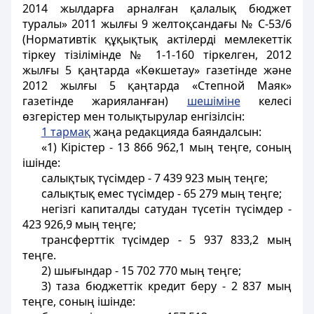
2014 жылдарға арналған қалалық бюджет
туралы» 2011 жылғы 9 желтоқсандағы № С-53/6
(Нормативтік құқықтық актілерді мемлекеттік
тіркеу тізілімінде № 1-1-160 тіркелген, 2012
жылғы 5 қаңтарда «Көкшетау» газетінде және
2012 жылғы 5 қаңтарда «Степной Маяк»
газетінде жарияланған)
шешіміне
келесі
өзгерістер мен толықтырулар енгізілсін:
1 тармақ
жаңа редакцияда баяндалсын:
«1) Кірістер - 13 866 962,1 мың теңге, соның
ішінде:
салықтық түсімдер - 7 439 923 мың теңге;
салықтық емес түсімдер - 65 279 мың теңге;
негізгі капиталды сатудан түсетін түсімдер -
423 926,9 мың теңге;
трансферттік түсімдер - 5 937 833,2 мың
теңге.
2) шығындар - 15 702 770 мың теңге;
3) таза бюджеттік кредит беру - 2 837 мың
теңге, соның ішінде: