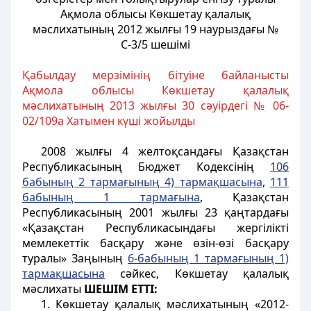
Ақмола облысы Көкшетау қалалық
мәслихатының 2012 жылғы 19 наурыздағы №
С-3/5 шешімі
Қабылдау мерзімінің бітуіне байланысты
Ақмола облысы Көкшетау қалалық
мәслихатының 2013 жылғы 30 сәуірдегі № 06-
02/109а Хатымен күші жойылды
2008 жылғы 4 желтоқсандағы Қазақстан
Республикасының Бюджет Кодексінің
106
бабының 2 тармағының 4) тармақшасына
,
111
бабының 1 тармағына
, Қазақстан
Республикасының 2001 жылғы 23 қаңтардағы
«Қазақстан Республикасындағы жергілікті
мемлекеттік басқару және өзін-өзі басқару
туралы» Заңының
6-бабының 1 тармағының 1)
тармақшасына
сәйкес, Көкшетау қалалық
мәслихаты
ШЕШІМ ЕТТІ:
1. Көкшетау қалалық мәслихатының «2012-