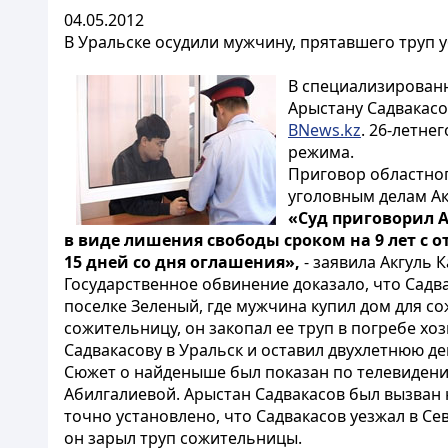
04.05.2012
В Уральске осудили мужчину, прятавшего труп 
В специализирован
Арыстану Садвакасо
BNews.kz
. 26-летне
режима.
Приговор областног
уголовным делам Ак
«Суд приговорил 
в виде лишения свободы сроком на 9 лет с
15 дней со дня оглашения»,
- заявила Акгуль 
Государственное обвинение доказало, что Садв
поселке Зеленый, где мужчина купил дом для 
сожительницу, он закопал ее труп в погребе х
Садвакасову в Уральск и оставил двухлетнюю д
Сюжет о найденыше был показан по телевидени
Абилгалиевой. Арыстан Садвакасов был вызван н
точно установлено, что Садвакасов уезжал в Се
он зарыл труп сожительницы.