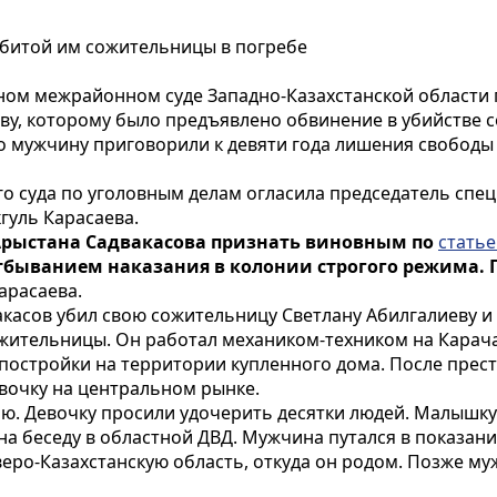
убитой им сожительницы в погребе
ном межрайонном суде Западно-Казахстанской области 
ву, которому было предъявлено обвинение в убийстве
го мужчину приговорили к девяти года лишения свободы
о суда по уголовным делам огласила председатель спе
гуль Карасаева.
Арыстана Садвакасова признать виновным по
статье
 отбыванием наказания в колонии строгого режима.
Карасаева.
акасов убил свою сожительницу Светлану Абилгалиеву 
сожительницы. Он работал механиком-техником на Кара
озпостройки на территории купленного дома. После пре
евочку на центральном рынке.
ю. Девочку просили удочерить десятки людей. Малышку
а беседу в областной ДВД. Мужчина путался в показания
веро-Казахстанскую область, откуда он родом. Позже му