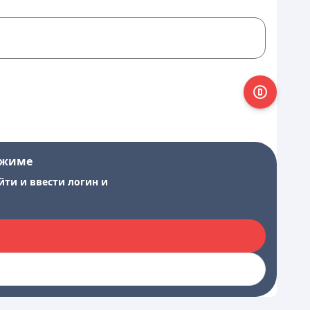
ежиме
йти и ввести логин и