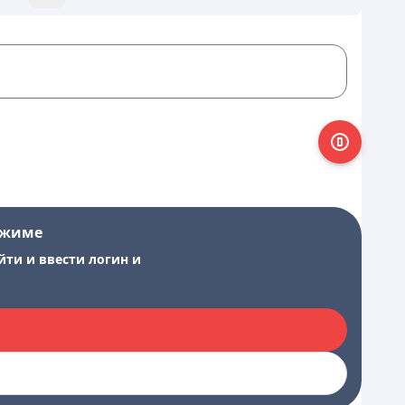
ежиме
йти и ввести логин и