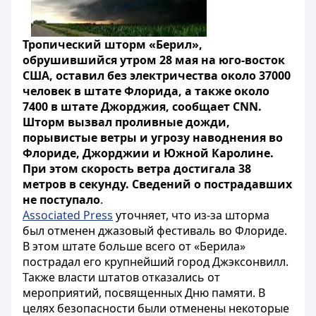
Тропический шторм «Берил»,
обрушившийся утром 28 мая на юго-восток
США, оставил без электричества около 37000
человек в штате Флорида, а также около
7400 в штате Джорджия, сообщает CNN.
Шторм вызвал проливные дожди,
порывистые ветры и угрозу наводнения во
Флориде, Джорджии и Южной Каролине.
При этом скорость ветра достигала 38
метров в секунду. Сведений о пострадавших
не поступало
.
Associated Press
уточняет, что из-за шторма
был отменен джазовый фестиваль во Флориде.
В этом штате больше всего от «Берила»
пострадал его крупнейший город Джэксонвилл.
Также власти штатов отказались от
мероприятий, посвященных Дню памяти. В
целях безопасности были отменены некоторые