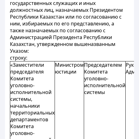
государственных служащих и иных
должностных лиц, назначаемых Президентом
Республики Казахстан или по согласованию с
ним, избираемых по его представлению, а
также назначаемых по согласованию с
Администрацией Президента Республики
Казахстан, утвержденном вышеназванным
Указом:
строку:
«Заместители
Министром
Председателем
Руко
председателя
юстиции
Комитета
Адми
Комитета
уголовно-
уголовно-
исполнительной
исполнительной
системы
системы,
начальники
территориальных
департаментов
Комитета
уголовно-