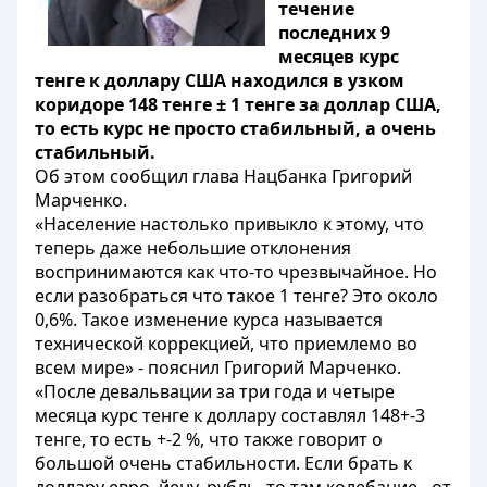
течение
последних 9
месяцев курс
тенге к доллару США находился в узком
коридоре 148 тенге ± 1 тенге за доллар США,
то есть курс не просто стабильный, а очень
стабильный.
Об этом сообщил глава Нацбанка Григорий
Марченко.
«Население настолько привыкло к этому, что
теперь даже небольшие отклонения
воспринимаются как что-то чрезвычайное. Но
если разобраться что такое 1 тенге? Это около
0,6%. Такое изменение курса называется
технической коррекцией, что приемлемо во
всем мире» - пояснил Григорий Марченко.
«После девальвации за три года и четыре
месяца курс тенге к доллару составлял 148+-3
тенге, то есть +-2 %, что также говорит о
большой очень стабильности. Если брать к