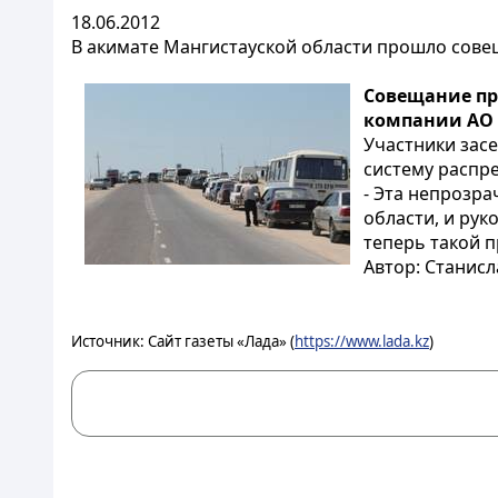
18.06.2012
В акимате Мангистауской области прошло сове
Совещание пр
компании АО 
Участники засе
систему распр
- Эта непрозра
области, и рук
теперь такой пр
Автор: Станисл
Источник: Сайт газеты «Лада» (
https://www.lada.kz
)