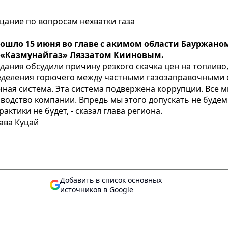
щание по вопросам нехватки газа
ошло 15 июня во главе с акимом области Бауржан
«Казмунайгаз» Ляззатом Кииновым.
дания обсудили причину резкого скачка цен на топливо
еделения горючего между частными газозаправочными 
чная система. Эта система подвержена коррупции. Все 
оводство компании. Впредь мы этого допускать не будем
актики не будет, - сказал глава региона.
ава Куцай
Добавить в список основных
источников в Google