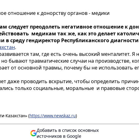
ое отношение к донорству органов - медики
м следует преодолеть негативное отношение к доно
йствовать медикам так же, как это делает католиче
и в среду гендиректор Республиканского диагност
ахстан
.
азвивается там, где есть очень высокий менталитет. Я 
 но бывают травматические случаи на производстве, ко
рает от основной травмы, почему бы не использовать е
ляет даже проводить вскрытие, чтобы определить причин
ались только социальные, моральные и правовые сторон
и-Казахстан» (
https://www.newskaz.ru
)
Добавить в список основных
источников в Google