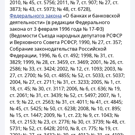
2010, № 45, ст. 5756; 2011, № 7, ст. 907; № 27, ст.
3873; № 43, ст. 5973; № 48, ст. 6728),
Федерального закона
«О банках и банковской
деятельности» (в редакции
Федерального
закона
от 3 февраля 1996 года № 17-ФЗ)
(Ведомости Съезда народных депутатов РСФСР
и Верховного Совета РСФСР, 1990, № 27, ст. 357;
Собрание законодательства Российской
Федерации, 1996, № 6, ст. 492; 1998, № 31, ст.
3829; 1999, № 28, ст. 3459, ст. 3469; 2001, № 26, ст.
2586; № 33, ст. 3424; 2002, № 12, ст. 1093; 2003, №
27, ст. 2700; № 50, ст. 4855; № 52, ст. 5033, ст. 5037;
2004, № 27, ст. 2711; № 31, ст. 3233; 2005, № 1, ст.
18, ст. 45; № 30, ст. 3117; 2006, № 6, ст. 636; № 19,
ст. 2061; № 31, ст. 3439; № 52, ст. 5497; 2007, № 1,
ст. 9; № 22, ст. 2563; № 31, ст. 4011; № 41, ст. 4845;
№ 45, ст. 5425; № 50, ст. 6238; 2008, № 10, ст. 895;
№ 15, ст. 1447; 2009, № 1, ст. 23; № 9, ст. 1043; №
18, ст. 2153; № 23, ст. 2776; № 30, ст. 3739; № 48, ст.
5731; № 52, ст. 6428; 2010, № 8, ст. 775; № 19, ст.