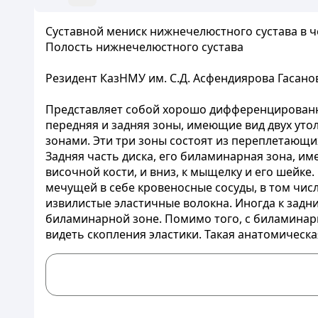
Суставной мениск нижнечелюстного сустава в 
Полость нижнечелюстного сустава
Резидент КазНМУ им. С.Д. Асфендиярова Гасанов
Представляет собой хорошо дифференцированн
передняя и задняя зоны, имеющие вид двух уто
зонами. Эти три зоны состоят из переплетающих
Задняя часть диска, его биламинарная зона, име
височной кости, и вниз, к мыщелку и его шейк
мечущей в себе кровеносные сосуды, в том чис
извилистые эластичные волокна. Иногда к задн
биламинарной зоне. Помимо того, с биламинар
видеть скопления эластики. Такая анатомическа