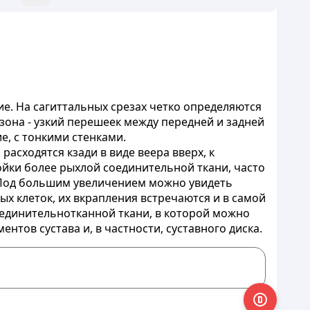
. На сагиттальных срезах четко определяются
зона - узкий перешеек между передней и задней
е, с тонкими стенками.
расходятся кзади в виде веера вверх, к
ойки более рыхлой соединительной ткани, часто
. Под большим увеличением можно увидеть
х клеток, их вкрапления встречаются и в самой
единительнотканной ткани, в которой можно
тов сустава и, в частности, суставного диска.