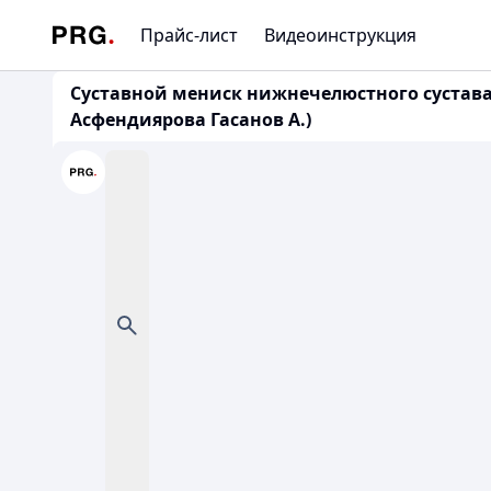
Прайс-лист
Видеоинструкция
Суставной мениск нижнечелюстного сустава 
Асфендиярова Гасанов А.)