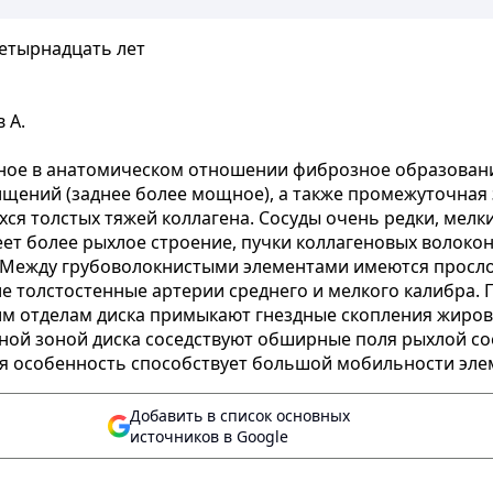
четырнадцать лет
 А.
ое в анатомическом отношении фиброзное образование
лщений (заднее более мощное), а также промежуточная 
ся толстых тяжей коллагена. Сосуды очень редки, мелки
ет более рыхлое строение, пучки коллагеновых волокон 
е. Между грубоволокнистыми элементами имеются просл
ле толстостенные артерии среднего и мелкого калибра
им отделам диска примыкают гнездные скопления жировы
ной зоной диска соседствуют обширные поля рыхлой со
я особенность способствует большой мобильности элемен
Добавить в список основных
источников в Google