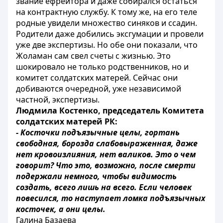
звание ефрейтора и даже собирался остаться
на контрактную службу. К тому же, на его теле
родные увидели множество синяков и ссадин.
Родители даже добились эксгумации и провели
уже две экспертизы. Но обе они показали, что
Жоламан сам свел счеты с жизнью. Это
шокировало не только родственников, но и
комитет солдатских матерей. Сейчас они
добиваются очередной, уже независимой
частной, экспертизы.
Людмила Костенко, председатель Комитета
солдатских матерей РК:
- Косточки подъязычные целы, гортань
свободная, борозда слабовыраженная, даже
нет кровоизлияния, нет валиков. Это о чем
говорит? Что это, возможно, после смерти
подержали немного, чтобы видимость
создать, всего лишь на всего. Если человек
повесился, то наступает ломка подъязычных
косточек, а они целы.
Галина Базаева