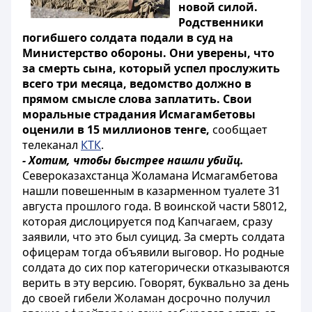
новой силой.
Родственники
погибшего солдата подали в суд на
Министерство обороны. Они уверены, что
за смерть сына, который успел прослужить
всего три месяца, ведомство должно в
прямом смысле слова заплатить. Свои
моральные страдания Исмагамбетовы
оценили в 15 миллионов тенге,
сообщает
телеканал
КТК
.
- Хотим, чтобы быстрее нашли убийц.
Североказахстанца Жоламана Исмагамбетова
нашли повешенным в казарменном туалете 31
августа прошлого года. В воинской части 58012,
которая дислоцируется под Капчагаем, сразу
заявили, что это был суицид. За смерть солдата
офицерам тогда объявили выговор. Но родные
солдата до сих пор категорически отказываются
верить в эту версию. Говорят, буквально за день
до своей гибели Жоламан досрочно получил