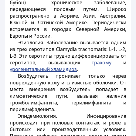
бубон) - хроническое заболевание,
передающееся половым путем. Широко
распространено в Африке, Азии, Австралии,
Южной и Латинской Америке. Периодически
встречается в городах Северной Америки,
Европы и России.
Этиология. Заболевание вызывается одним
из трех серотипов Clamydia trachomatis: L-1, L-2,
L-3. Эти серотипы трудно дифференцировать от
серотипов, вызывающих
трахому
и
урогенитальный хламидиоз
.
Возбудитель проникает только через
поврежденную кожу и слизистые оболочки. От
места внедрения возбудитель попадает в
лимфатические пути, вызывая явления
тромболимфангита, перилимфангита и
перилимфаденита.
Эпидемиология. Инфицирование
происходит при половых контактах, и реже в
бытовых или производственных условиях.