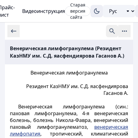
Старая
Прайс-
Видеоинструкция
версия
лист
сайта
Венерическая лимфогранулема (Резидент
КазНМУ им. С.Д. яасфендиярова Гасанов А.)
Венерическая лимфогранулема
Резидент КазНМУ им. С.Д. яасфендиярова
Гасанов А.
Венерическая лимфогранулема (син.:
паховая лимфогранулема, 4-я венерическая
болезнь, болезнь Никола-Фавра, венерический
паховый лимфогранулематоз,
венерическая
лимфопатия
, тропический, климатический