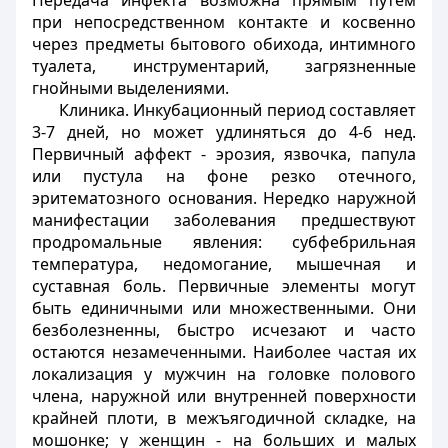
Передача инфекта возможна прямым путем
при непосредственном контакте и косвенно
через предметы бытового обихода, интимного
туалета, инструментарий, загрязненные
гнойными выделениями.
Клиника. Инкубационный период составляет
3-7 дней, но может удлиняться до 4-6 нед.
Первичный аффект - эрозия, язвочка, папула
или пустула на фоне резко отечного,
эритематозного основания. Нередко наружной
манифестации заболевания предшествуют
продромальные явления: субфебрильная
температура, недомогание, мышечная и
суставная боль. Первичные элементы могут
быть единичными или множественными. Они
безболезненны, быстро исчезают и часто
остаются незамеченными. Наиболее частая их
локализация у мужчин на головке полового
члена, наружной или внутренней поверхности
крайней плоти, в межъягодичной складке, на
мошонке; у женщин - на больших и малых