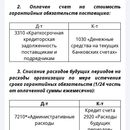
2. Оплачен счет на стоимость
гарантийных обязательств поставщика:
Д-т
К-т
3310 «Краткосрочная
кредиторская
1030 «Денежные
задолженность
средства на текущих
поставщикам и
банковских счетах»
подрядчикам
3. Списание расходов будущих периодов на
расходы организации по мере истечения
срока гарантийных обязательств (1/24 часть
от оплаченной суммы ежемесячно):
Д-т
К-т
Кредит счета
7210*«Административные
2920 «Расходы
расходы
будущих
периодов»