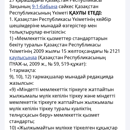
27 қарашадағы Қазақстан Республикасы
Заңының
9-1-бабына
сәйкес Қазақстан
Республикасының Үкіметі
ҚАУЛЫ ЕТЕДІ:
1. Қазақстан Республикасы Үкіметінің кейбір
шешімдеріне мынадай өзгерістер мен
толықтырулар енгізілсін:
1) «Мемлекеттік қызметтер стандарттарын
бекіту туралы» Қазақстан Республикасы
Үкіметінің 2009 жылғы 15 желтоқсандағы № 2121
қаулысында
(Қазақстан Республикасының
ПҮАЖ-ы, 2009 ж., № 59, 519-құжат):
1-тармақта:
9), 10), 12) тармақшалар мынадай редакцияда
жазылсын:
«9) «Міндетті мемлекеттік тіркеуге жатпайтын
жылжымалы мүлік кепілін тіркеу және міндетті
мемлекеттік тіркеуге жатпайтын жылжымалы
мүлік кепілін тіркеу туралы куәліктің
телнұсқасын беру» мемлекеттік қызмет
стандарты;
10) «Жылжымайтын мүлікке тіркелген құқықтар