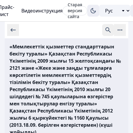
Старая
Прайс-
Видеоинструкция
версия
лист
сайта
«Мемлекеттік қызметтер стандарттарын
бекіту туралы» Қазақстан Республикасы
Үкіметінің 2009 жылғы 15 желтоқсандағы №
2121 және «Жеке және заңды тұлғаларға
көрсетілетін мемлекеттік қызметтердің
тізілімін бекіту туралы» Қазақстан
Республикасы Үкіметінің 2010 жылғы 20
шілдедегі № 745 қаулыларына өзгерістер
мен толықтырулар енгізу туралы»
Қазақстан Республикасы Үкіметінің 2012
жылғы 6 қыркүйектегі № 1160 Қаулысы
(2013.18.09. берілген өзгерістермен) (күші
жойылды)