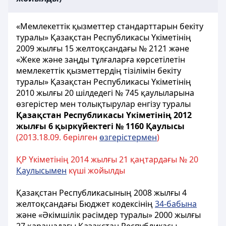
«Мемлекеттік қызметтер стандарттарын бекіту
туралы» Қазақстан Республикасы Үкіметінің
2009 жылғы 15 желтоқсандағы № 2121 және
«Жеке және заңды тұлғаларға көрсетілетін
мемлекеттік қызметтердің тізілімін бекіту
туралы» Қазақстан Республикасы Үкіметінің
2010 жылғы 20 шілдедегі № 745 қаулыларына
өзгерістер мен толықтырулар енгізу туралы
Қазақстан Республикасы Үкіметінің 2012
жылғы 6 қыркүйектегі № 1160 Қаулысы
(2013.18.09. берілген
ө
згерістермен
)
ҚР Үкіметінің 2014 жылғы 21 қаңтардағы № 20
Қаулысымен
күші жойылды
Қазақстан Республикасының 2008 жылғы 4
желтоқсандағы Бюджет кодексінің
34-бабына
және «Әкімшілік рәсімдер туралы» 2000 жылғы