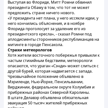
Выступая во Флориде, Митт Ромни обвинил
президента Обаму в том, что тот не может
предложить стране ничего нового.
«У президента нет плана, у него иссякли идеи, у
него кончились объяснения, и в ноябре
Флорида проголосует за удаление его из
президентского кресла», - сказал Ромни под
аплодисменты сторонников республиканцев на
митинге в городе Пенсакола.
Страхи метеорологов
Хотя жители восточного побережья привыкли к
частым стихийным бедствиям, метеорологи
опасаются, что ураган «Сэнди» может слиться с
другой бурей, которая надвигается с запада.
Чрезвычайное положение объявлено в
Мэриленде, Нью-Йорке, Пенсильвании,
Вирджинии, федеральном округе Колумбия и
прибрежных районах Северной Каролины.
В штате Делавэр объявлена обязательная
эвакуация 50 тысяч жителей прибрежных