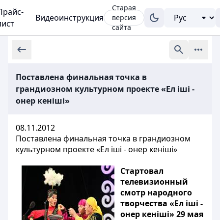
Старая
Прайс-
Видеоинструкция
версия
лист
сайта
Поставлена финальная точка в
грандиозном культурном проекте «Ел іші -
онер кеніші»
08.11.2012
Поставлена финальная точка в грандиозном
культурном проекте «Ел іші - онер кеніші»
Стартовал
телевизионный
смотр народного
творчества «Ел іші -
онер кеніші» 29 мая