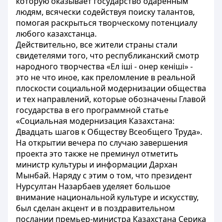
которую оказывает государство одаренным
людям, всячески содействуя поиску талантов,
помогая раскрыться творческому потенциалу
любого казахстанца.
Действительно, все жители страны стали
свидетелями того, что республиканский смотр
народного творчества «Ел іші - онер кеніші» -
это не что иное, как преломление в реальной
плоскости социальной модернизации общества
и тех направлений, которые обозначены Главой
государства в его программной статье
«Социальная модернизация Казахстана:
Двадцать шагов к Обществу Всеобщего Труда».
На открытии вечера по случаю завершения
проекта это также не преминул отметить
министр культуры и информации Дархан
Мынбай. Наряду с этим о том, что президент
Нурсултан Назарбаев уделяет большое
внимание национальной культуре и искусству,
был сделан акцент и в поздравительном
послании премьер-министра Казахстана Серика