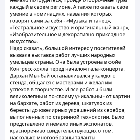
немало потрудиться, пройдя отборочные туры
каждый в своем регионе. А также показать свое
умение в номинациях, названия которых
говорят сами за себя - «Музыка и танец»,
«Театральное искусство и оригинальный жанр»,
«Изобразительное и декоративно-прикладное
искусство».
Надо сказать, большой интерес у посетителей
вызвала выставка работ лучших народных
умельцев страны. Она была устроена в фойе
Конгресс-холла перед началом гала-концерта.
Дархан Мынбай останавливался у каждого
стенда, общался с мастерами и желал им
успехов в творчестве. И все работы были
великолепны и по-своему уникальны - от картин
на бархате, работ из дерева, шкатулок из
бересты до ювелирных украшений из серебра,
выполненных по старинной технологии. Было
представлено и немало иных экспонатов,
красноречиво свидетельствующих о том,
насколько многообразны таланты