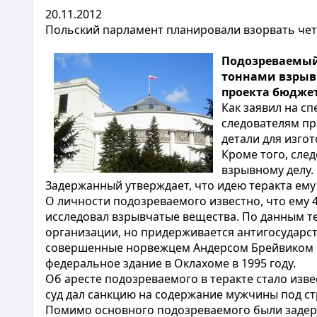
20.11.2012
Польский парламент планировали взорвать че
Подозреваемый 
тоннами взрывч
проекта бюджет
Как заявил на с
следователям пр
детали для изго
Кроме того, сле
взрывному делу.
Задержанный утверждает, что идею теракта ему 
О личности подозреваемого известно, что ему 4
исследовал взрывчатые вещества. По данным тел
организации, но придерживается антигосударс
совершенные норвежцем Андерсом Брейвиком в
федеральное здание в Оклахоме в 1995 году.
Об аресте подозреваемого в теракте стало изве
суд дал санкцию на содержание мужчины под ст
Помимо основного подозреваемого были задержа