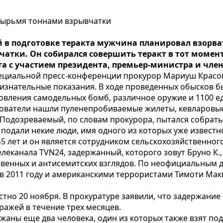
тырьмя тоннами взрывчатки
в подготовке теракта мужчина планировал взорва
атки. Он собирался совершить теракт в тот момент
а с участием президента, премьер-министра и чле
пециальной пресс-конференции прокурор Мариуш Красонь
изнательные показания. В ходе проведенных обысков 
товления самодельных бомб, различное оружие и 1100 е
дователи нашли пуленепробиваемые жилеты, кевларовые
 Подозреваемый, по словам прокурора, пытался собрать
подали некие люди, имя одного из которых уже известн
5 лет и он является сотрудником сельскохозяйственного
еканала TVN24, задержанный, которого зовут Бруно К., 
твенных и антисемитских взглядов. По неофициальным 
 2011 году и американскими террористами Тимоти Мак
стно 20 ноября. В прокуратуре заявили, что задержание
ражей в течение трех месяцев.
ны еще два человека, один из которых также взят под 