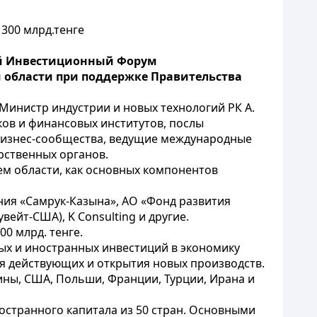
300 млрд.тенге
ный Инвестиционный Форум
 области при поддержке Правительства
Министр индустрии и новых технологий РК А.
ков и финансовых институтов, послы
 бизнес-сообщества, ведущие международные
арственных органов.
ем области, как основных компонентов
ния «Самрук-Казына», АО «Фонд развития
ейт-США), K Consulting и другие.
0 млрд. тенге.
ых и иностранных инвестиций в экономику
я действующих и открытия новых производств.
ины, США, Польши, Франции, Турции, Ирана и
остранного капитала из 50 стран. Основными