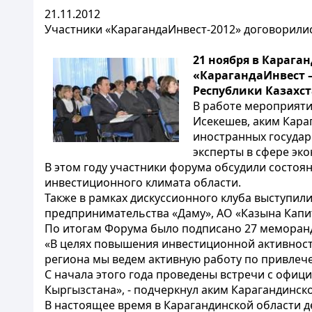
21.11.2012
Участники «КарагандаИнвест-2012» договорилис
21 ноября в Караг
«КарагандаИнвест 
Республики Казахс
В работе мероприяти
Исекешев, аким Кара
иностранных государ
эксперты в сфере эко
В этом году участники форума обсудили состоя
инвестиционного климата области.
Также в рамках дискуссионного клуба выступил
предпринимательства «Даму», АО «Казына Капит
По итогам Форума было подписано 27 меморанд
«В целях повышения инвестиционной активност
региона мы ведем активную работу по привлеч
С начала этого года проведены встречи с офиц
Кыргызстана», - подчеркнул аким Карагандинск
В настоящее время в Карагандинской области д