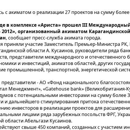
ь с акиматом о реализации 27 проектов на сумму более 
анде в комплексе «Ариста» прошел III Международ
– 2012», организованный акиматом Карагандинской
тан
, сообщает пресс-служба акимата города.
я приняли участие Заместитель Премьер-Министра РК, 
гандинской области А. Кусаинов, руководители ряда бан
ств, представители международного и отечественного
номики и инвестиций, акиматов областей, других госуд
ние промышленной, транспортной, энергетической сист
и представители - АО «Фонд национального благосостоя
ал Менеджмент», «Gatehouse bank» (Великобритания-Кув
умов с потенциальными инвесторами на сумму более 30
и и дальнейшего стимулирования притока отечественн
ению инвесторов в реализации проектов для расширени
иальными лицами ряда зарубежных посольств ФРГ, Укра
ой области Абельгази Кусаинов.
ействуют свыше 450 компаний, созданных с участием ин