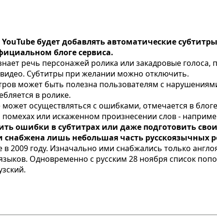
 YouTube будет добавлять автоматические субтитры
официальном блоге сервиса.
нает речь персонажей ролика или закадровые голоса, пе
 видео. Субтитры при желании можно отключить.
тров может быть полезна пользователям с нарушениями 
ебляется в ролике.
 может осуществляться с ошибками, отмечается в блоге
 помехах или искаженном произнесении слов - например,
ть ошибки в субтитрах или даже подготовить свои 
и снабжена лишь небольшая часть русскоязычных 
 в 2009 году. Изначально ими снабжались только англ
 языков. Одновременно с русским 28 ноября список попо
узский.