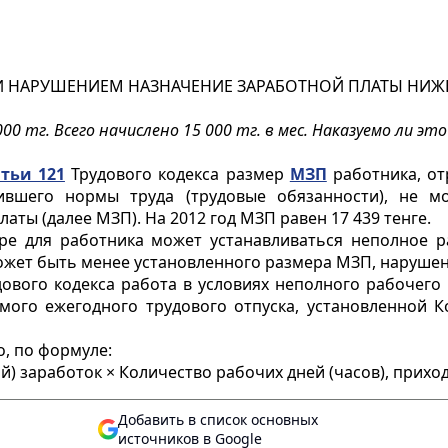
И НАРУШЕНИЕМ НАЗНАЧЕНИЕ ЗАРАБОТНОЙ ПЛАТЫ НИЖЕ
000 тг. Всего начислено 15 000 тг. в мес. Наказуемо ли э
атьи 121
Трудового кодекса размер
МЗП
работника, от
вшего нормы труда (трудовые обязанности), не м
ты (далее МЗП). На 2012 год МЗП равен 17 439 тенге.
е для работника может устанавливаться неполное ра
ожет быть менее установленного размера МЗП, нарушен
ового кодекса работа в условиях неполного рабочего 
ого ежегодного трудового отпуска, установленной К
, по формуле:
й) заработок × Количество рабочих дней (часов), прихо
Добавить в список основных
источников в Google