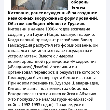
обороны
Тенгиз
Китовани, ранее осужденный за создание
незаконных вооруженных формирований.
Об этом сообщает «Новости-Грузия».
Китовани в начале 1990-х годов возглавил
созданную в Грузии Национальную гвардию.
Когда первый президент республики Звиад
Гамсахурдия распустил это формирование, он
отказался подчиняться главе государства и
устроил мятеж. Вместе с лидером
военизированной группировки «Мхедриони»
(«Всадники») Джабой Иоселиани он
организовал переворот, в результате которого
Гамсахурдия был свергнут и бежал из страны.
При новом президенте, Эдуарде Шеварднадзе,
Китовани занял пост министра обороны.
Вскоре после этого он ввел войска в Абхазию
(что послужило началом грузино-абхазской
войны 1992-1993 годов). Позднее, уже в