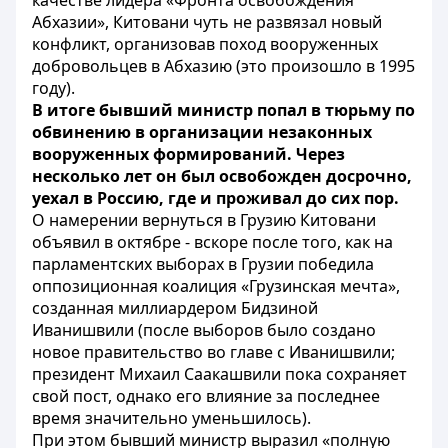
качестве лидера «Фронта освобождения
Абхазии», Китовани чуть не развязал новый
конфликт, организовав поход вооруженных
добровольцев в Абхазию (это произошло в 1995
году).
В итоге бывший министр попал в тюрьму по
обвинению в организации незаконных
вооруженных формирований. Через
несколько лет он был освобожден досрочно,
уехал в Россию, где и проживал до сих пор.
О намерении вернуться в Грузию Китовани
объявил в октябре - вскоре после того, как на
парламентских выборах в Грузии победила
оппозиционная коалиция «Грузинская мечта»,
созданная миллиардером Бидзиной
Иванишвили (после выборов было создано
новое правительство во главе с Иванишвили;
президент Михаил Саакашвили пока сохраняет
свой пост, однако его влияние за последнее
время значительно уменьшилось).
При этом бывший министр выразил «полную