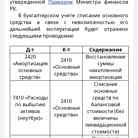
утвержденной
Приказом
Министра финансов
РК.
В бухгалтерском учете списание основного
средства в связи с невозможностью его
дальнейшей эксплуатации будет отражено
следующими проводками:
Д-т
К-т
Содержание
2420
Восстановление
2410
«Амортизация
суммы
«Основные
основных
накопленной
средства»
средств»
амортизации
Списание
основных
7410 «Расходы
средств по
2410
по выбытию
балансовой
«Основные
активов
стоимости (без
средства»
(ноутбук)»
величины
ликвидационной
стоимости)