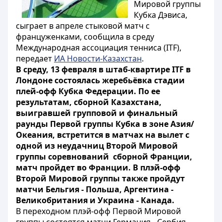
Мировой группы
Кубка Дэвиса,
сыграет в апреле стыковой матч с
француженками, сообщила в среду
Международная ассоциация тенниса (ITF),
передает
ИА Новости-Казахстан
.
В среду, 13 февраля в штаб-квартире ITF в
Лондоне состоялась жеребьёвка стадии
плей-офф Кубка Федерации. По ее
результатам, сборной Казахстана,
выигравшей групповой и финальный
раунды Первой группы Кубка в зоне Азия/
Океания, встретится в матчах на вылет с
одной из неудачниц Второй Мировой
группы соревнований сборной Франции,
матч пройдет во Франции. В плэй-офф
Второй Мировой группы также пройдут
матчи Бельгия - Польша, Аргентина -
Великобритания и Украина - Канада.
В переходном плэй-офф Первой Мировой