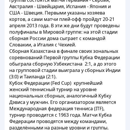
группы состоятся матчи Германия - Сербия,
Австралия - Швейцария, Испания - Япония и
США - Швеция. Первыми указаны хозяева
кортов, а сами матчи плей-офф пройдут 20-21
апреля 2013 года. В эти же дни будут проведены
полуфиналы в Мировой группе: на этой стадии
сборная России дома сыграет с командой
Словакии, а Италия с Чехией.
Сборная Казахстана в финале своих зональных
соревнований Первой группы Кубка Федерации
обыграла сборную Узбекистана 2:1, а до этого
на групповой стадии выиграла у сборных Индии
(3:0) и Таиланда (2:1).
Кубок Федерации (Fed Cup) крупнейший
женский теннисный турнир на уровне
национальных сборных, аналогичный Кубку
Дэвиса у мужчин. Его организатором является
Международная федерация тенниса (ITF),
турнир проводится с 1963 года. Матчи Кубка
Федерации проводятся между командами,
разделёнными на разные уровни и группы.