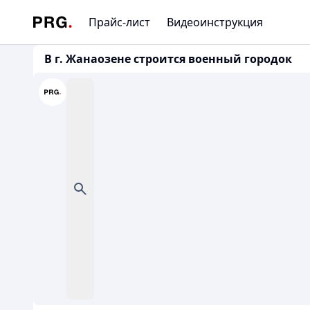
Прайс-лист
Видеоинструкция
В г. Жанаозене строится военный городок