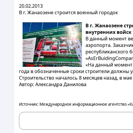
20.02.2013
В г. Жанаозене строится военный городок
В г. Жанаозене ст
внутренних войск
В данный момент ве
аэропорта. Заказчи
республиканского б
«AsErBuidingCompan
«На данный момент 
года в обозначенные сроки строители должны у
Строительство началось 8 месяцев назад, в мае
Автор: Александра Данилова
Источник: Международное информационное агентство «К