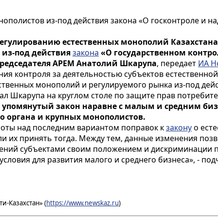
ополистов из-под действия закона «О госконтроле и на
регулированию естественных монополий Казахстана
 из-под действия
закона
«О государственном контро
председателя АРЕМ Анатолий Шкарупа
, передает
ИА Н
ения контроля за деятельностью субъектов естественн
ственных монополий и регулируемого рынка из-под дейс
азал Шкарупа на круглом столе по защите прав потребите
, упомянутый закон наравне с малым и средним би
о органа и крупных монополистов.
аботы над последним вариантом поправок к
закону
о есте
ли их принять тогда. Между тем, данные изменения поз
ений субъектами своим положением и дискриминации п
условия для развития малого и среднего бизнеса», - по
и-Казахстан» (
https://www.newskaz.ru
)