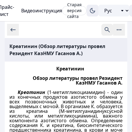
Старая
Прайс-
Видеоинструкция
версия
лист
сайта
Креатинин (Обзор литературы провел
Резидент КазНМУ Гасанов А.)
Креатинин
Обзор литературы провел Резидент
КазНМУ Гасанов А.
Креатинин
(1-метилгликоциамидин) - один
из конечных продуктов азотистого обмена у
всех позвоночных животных и человека,
выделяемых с мочой. В организме К. образуется
из креатина (М-метилгуанидинуксусной
кислоты, или метилгликоциамина), важного
компонента азотистого обмена. Определение
содержания К. и креатина, биосинтетического
предшественника креатинина, в крови и моче