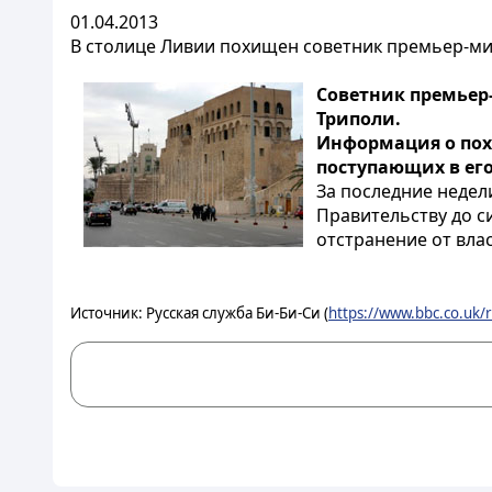
01.04.2013
В столице Ливии похищен советник премьер-м
Советник премьер
Триполи.
Информация о похи
поступающих в его
За последние недел
Правительству до с
отстранение от вла
Источник: Русская служба Би-Би-Си (
https://www.bbc.co.uk/r