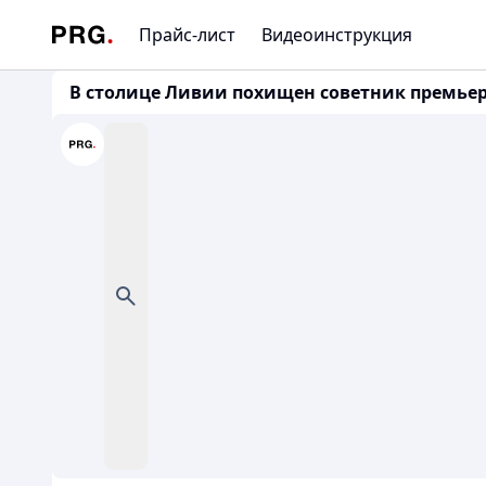
Прайс-лист
Видеоинструкция
В столице Ливии похищен советник премье