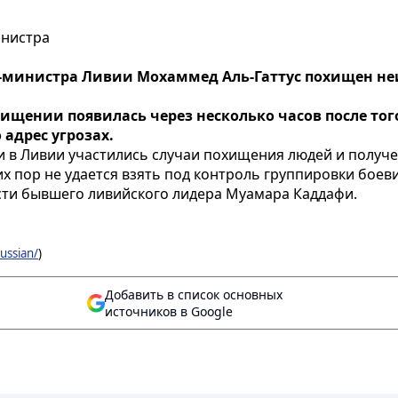
инистра
-министра Ливии Мохаммед Аль-Гаттус похищен н
щении появилась через несколько часов после того
 адрес угрозах.
и в Ливии участились случаи похищения людей и получ
их пор не удается взять под контроль группировки бое
сти бывшего ливийского лидера Муамара Каддафи.
ussian/
)
Добавить в список основных
источников в Google