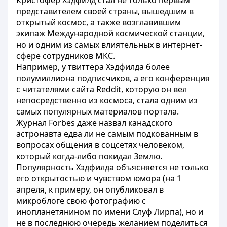
Кристофер Хэдфилд стал не только первым
представителем своей страны, вышедшим в
открытый космос, а также возглавившим
экипаж Международной космической станции,
но и одним из самых влиятельных в интернет-
сфере сотрудников МКС.
Например, у твиттера Хэдфилда более
полумиллиона подписчиков, а его конференция
с читателями сайта Reddit, которую он вел
непосредственно из космоса, стала одним из
самых популярных материалов портала.
Журнал Forbes даже назвал канадского
астронавта едва ли не самым подкованным в
вопросах общения в соцсетях человеком,
который когда-либо покидал Землю.
Популярность Хэдфилда объясняется не только
его открытостью и чувством юмора (на 1
апреля, к примеру, он опубликовал в
микроблоге свою фотографию с
инопланетянином по имени Слуф Лирпа), но и
не в последнюю очередь желанием поделиться