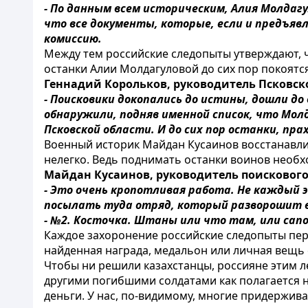
- По данным всем историческим, Алия Молдагу
что все документы, которые, если и предъяв
комиссию.
Между тем российские следопыты утверждают, ч
останки Алии Молдагуловой до сих пор покоятся
Геннадий Корольков, руководитель Псковск
- Поисковики докопались до истины, дошли до
обнаружили, подняв именной список, что Мол
Псковской области. И до сих пор останки, прах
Военный историк Майдан Кусаинов восстанавлив
нелегко. Ведь поднимать останки воинов необх
Майдан Кусаинов, руководитель поискового
- Это очень кропотливая работа. Не каждый 
посылать туда отряд, который разворошит вс
- №2. Косточка. Штаны или что там, или сапог
Каждое захоронение российские следопыты пере
найденная награда, медальон или личная вещь 
Чтобы ни решили казахстанцы, россияне этим 
другими погибшими солдатами как полагается 
деньги. У нас, по-видимому, многие придержива