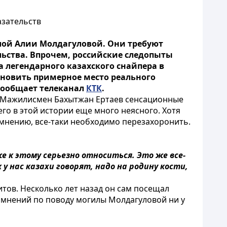
азательств
лой Алии Молдагуловой. Они требуют
ьства. Впрочем, российские следопыты
а легендарного казахского снайпера в
тановить примерное место реального
сообщает телеканал
КТК
.
ы. Мажилисмен Бахытжан Ертаев сенсационные
го в этой истории еще много неясного. Хотя
о мнению, все-таки необходимо перезахоронить.
е к этому серьезно относиться. Это же все-
 у нас казахи говорят, надо на родину кости,
итов. Несколько лет назад он сам посещал
 сомнений по поводу могилы Молдагуловой ни у