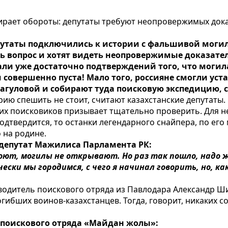
ирает обороты: депутаты требуют неопровержимых док
путаты подключились к истории с фальшивой моги
ь вопрос и хотят видеть неопровержимые доказател
али уже достаточно подтверждений того, что могил
 совершенно пуста! Мало того, россияне смогли ус
агуловой и собирают туда поисковую экспедицию, 
ию спешить не стоит, считают казахстанские депутат
их поисковиков призывает тщательно проверить. Для не
подтвердится, то останки легендарного снайпера, по ег
 на родине.
 депутат Мажилиса Парламента РК:
роют, могилы не открывают. Но раз так пошло, надо ж
ски мы городимся, с чего я начинал говорить, но, как
ководитель поискового отряда из Павлодара Александр Ш
погибших воинов-казахстанцев. Тогда, говорит, никаких
 поискового отряда «Майдан жолы»: