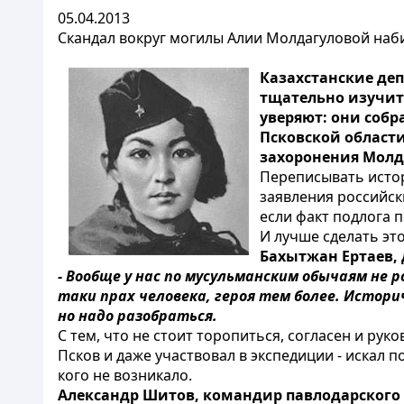
05.04.2013
Скандал вокруг могилы Алии Молдагуловой наб
Казахстанские де
тщательно изучит
уверяют: они собр
Псковской области
захоронения Молд
Переписывать истор
заявления российск
если факт подлога 
И лучше сделать это
Бахытжан Ертаев,
- Вообще у нас по мусульманским обычаям не 
таки прах человека, героя тем более. Историче
но надо разобраться.
С тем, что не стоит торопиться, согласен и ру
Псков и даже участвовал в экспедиции - искал 
кого не возникало.
Александр Шитов, командир павлодарского