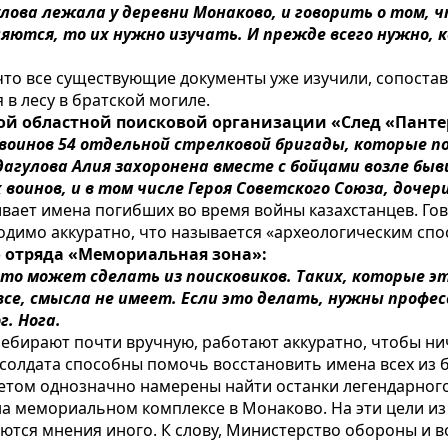
лова лежала у деревни Монаково, и говорить о том, ч
ляются, то их нужно изучать. И прежде всего нужно, 
то все существующие документы уже изучили, сопостави
 в лесу в братской могиле.
ой областной поисковой организации «След «Панте
 воинов 54 отдельной стрелковой бригады, которые по
дагулова Алия захоронена вместе с бойцами возле бы
 воинов, и в том числе Героя Советского Союза, дочер
ает имена погибших во время войны казахстанцев. Гов
одимо аккуратно, что называется «археологическим спо
 отряда «Мемориальная зона»:
это может сделать из поисковиков. Таких, которые э
е, смысла не имеет. Если это делать, нужны профес
. Нога.
бирают почти вручную, работают аккуратно, чтобы ниче
солдата способны помочь восстановить имена всех из 
летом однозначно намерены найти останки легендарного
на мемориальном комплексе в Монаково. На эти цели и
ются мнения иного. К слову, Министерство обороны и во