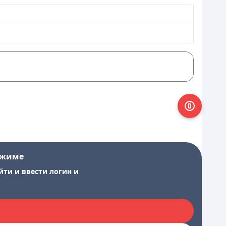
ежиме
йти и ввести логин и