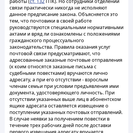
работы (
ст. 132
ГПК). Но сотрудники отделений
связи практически никогда не исполняют
данное предписание закона. Объясняется это
тем, что почтовики в своей работе
руководствуются специальными нормативными
актами и вряд ли ознакомлены с положениями
гражданского процессуального
законодательства. Правила оказания услуг
почтовой связи предусматривают, что
адресованные заказные почтовые отправления
(к коим относятся заказные письма с
судебными повестками) вручаются лично
адресату, а при его отсутствии - взрослым
членам семьи при условии предъявления ими
документа, удостоверяющего личность. При
отсутствии указанных выше лиц в абонентском
ящике адресата оставляется извещение о
поступлении указанных почтовых отправлений.
В случае неявки за получением повестки в
течение трех рабочих дней после доставки
первого извещения адресату вручается