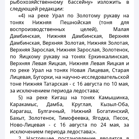
рыбохозяйственному бассейну» изложить в
следующей редакции:
«4) на реке Урал по Золотому рукаву на
тонях Нижняя Пешнойская (тоня для
воспроизводственных целей), Малая
Дамбинская, Нижняя Дамбинская, Верхняя
Дамбинская, Верхняя Золотая, Нижняя Золотая,
Верхняя Зарослая, Нижняя Зарослая, Золотенок,
по Яицкому рукаву на тонях Еркинкалинская,
Верхняя Левая Яицкая, Нижняя Левая Яицкая и
по реке Урал на тонях Новая Лицевая, Старая
Лицевая, Бугорки, на научно-исследовательской
тоне Нижняя Татарская - с 16 августа по 10 мая,
за исключением периода ледостава;
5) на реке Кигаш на тонях Камышинка,
Каракамыс, Дамба, Круглая, Кызыл-Оба,
Карагаш, Булгачный, Нижний Богатинский,
Бахыт, Золотенок, Тимофеевка, Ягодка, Песок,
Ново-Лицевая - с 16 августа по 24 мая, за
исключением периода ледостава;».
2. Настоящее постановление вводится в