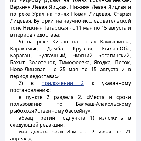
по Яицкому рукаву на тонях Еркинкалинская,
Верхняя Левая Яицкая, Нижняя Левая Яицкая и
по реке Урал на тонях Новая Лицевая, Старая
Лицевая, Бугорки, на научно-исследовательской
тоне Нижняя Татарская - с 11 мая по 15 августа и
в период ледостава;
5) на реке Кигаш на тонях Камышинка,
Каракамыс, Дамба, Круглая, Кызыл-Оба,
Карагаш, Булгачный, Нижний Богатинский,
Бахыт, Золотенок, Тимофеевка, Ягодка, Песок,
Ново-Лицевая - с 25 мая по 15 августа и в
период ледостава;»;
2) в
приложении 2
к указанному
постановлению:
в пункте 2 раздела 2. «Места и сроки
пользования по Балхаш-Алакольскому
рыбохозяйственному бассейну»:
абзац третий подпункта 1) изложить в
следующей редакции:
«на дельте реки Или - с 2 июня по 21
апреля;»;