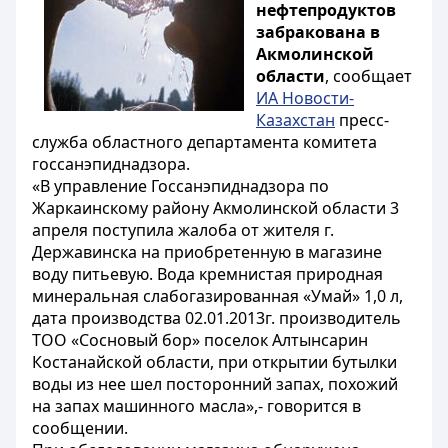
нефтепродуктов
забракована в
Акмолинской
области
, сообщает
ИА Новости-
Казахстан
пресс-
служба областного департамента комитета
госсанэпиднадзора.
«В управление Госсанэпиднадзора по
Жаркаинскому району Акмолинской области 3
апреля поступила жалоба от жителя г.
Державинска на приобретенную в магазине
воду питьевую. Вода кремнистая природная
минеральная слабогазированная «Умай» 1,0 л,
дата производства 02.01.2013г. производитель
ТОО «Сосновый бор» поселок Алтынсарин
Костанайской области, при открытии бутылки
воды из нее шел посторонний запах, похожий
на запах машинного масла»,- говорится в
сообщении.