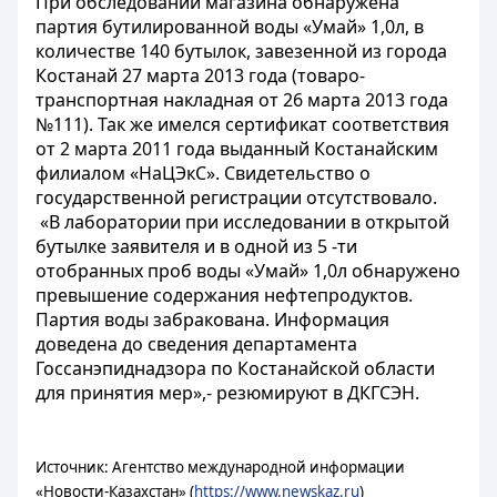
При обследовании магазина обнаружена
партия бутилированной воды «Умай» 1,0л, в
количестве 140 бутылок, завезенной из города
Костанай 27 марта 2013 года (товаро-
транспортная накладная от 26 марта 2013 года
№111). Так же имелся сертификат соответствия
от 2 марта 2011 года выданный Костанайским
филиалом «НаЦЭкС». Свидетельство о
государственной регистрации отсутствовало.
«В лаборатории при исследовании в открытой
бутылке заявителя и в одной из 5 -ти
отобранных проб воды «Умай» 1,0л обнаружено
превышение содержания нефтепродуктов.
Партия воды забракована. Информация
доведена до сведения департамента
Госсанэпиднадзора по Костанайской области
для принятия мер»,- резюмируют в ДКГСЭН.
Источник: Агентство международной информации
«Новости-Казахстан» (
https://www.newskaz.ru
)