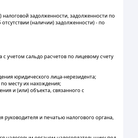
и) налоговой задолженности, задолженности по
отсутствии (наличии) задолженности) - по
 с учетом сальдо расчетов по лицевому счету
дения юридического лица-нерезидента;
 по месту их нахождения;
ния и (или) объекта, связанного с
ля руководителя и печатью налогового органа,
ется налоговым органом налогоплательщику под