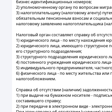
бизнес-идентификационных номеров;
2) уполномоченному органу по вопросам миграц
3) налогоплательщику (налоговому агенту) пут
обязательным пенсионным взносам и социальным
налоговому заявлению налогоплательщика (нало
Налоговый орган составляет справку об отсутст
1) юридического лица - по месту нахождения юр
2) юридического лица, имеющего структурное п
его структурного подразделения;
3) структурного подразделения юридического л
4) постоянного учреждения юридического лица
5) индивидуального предпринимателя, частного 
6) физического лица - по месту жительства или
налогообложением.
Справка об отсутствии (наличии) задолженности
1) при выдаче на бумажном носителе - подпись
составившего справку;
2) при передаче в электронном виде - электро
При этом справка об отсутствии (наличии) зад