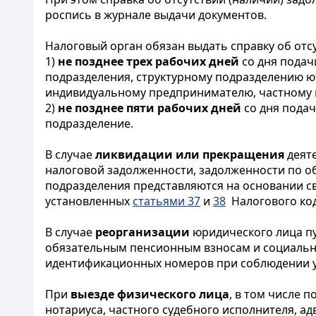
роспись в журнале выдачи документов.
Налоговый орган обязан выдать справку об отс
1)
не позднее трех рабочих дней
со дня подач
подразделения, структурному подразделению ю
индивидуальному предпринимателю, частному н
2)
не позднее пяти рабочих дней
со дня подач
подразделение.
В случае
ликвидации или прекращения
деяте
налоговой задолженности, задолженности по об
подразделения представляются на основании с
установленных
статьями 37
и
38
Налогового код
В случае
реорганизации
юридического лица пу
обязательным пенсионным взносам и социальны
идентификационных номеров при соблюдении у
При
выезде физического лица
, в том числе 
нотариуса, частного судебного исполнителя, ад