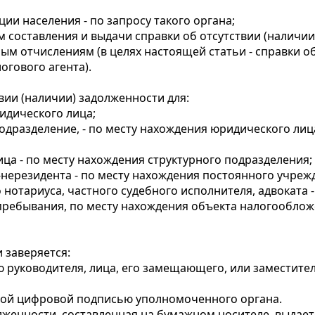
ии населения - по запросу такого органа;
ем составления и выдачи справки об отсутствии (наличи
 отчислениям (в целях настоящей статьи - справки об 
гового агента).
вии (наличии) задолженности для:
идического лица;
одразделение, - по месту нахождения юридического лица
ица - по месту нахождения структурного подразделения;
-нерезидента - по месту нахождения постоянного учреж
нотариуса, частного судебного исполнителя, адвоката -
 пребывания, по месту нахождения объекта налогообложе
 заверяется:
ю руководителя, лица, его замещающего, или заместите
нной цифровой подписью уполномоченного органа.
олженности, составленная на бумажном носителе, выда