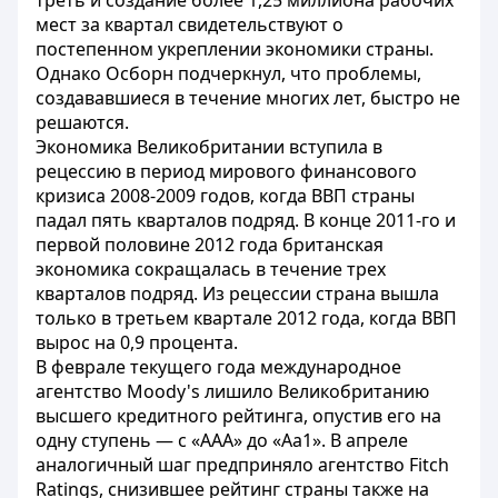
треть и создание более 1,25 миллиона рабочих
мест за квартал свидетельствуют о
постепенном укреплении экономики страны.
Однако Осборн подчеркнул, что проблемы,
создававшиеся в течение многих лет, быстро не
решаются.
Экономика Великобритании вступила в
рецессию в период мирового финансового
кризиса 2008-2009 годов, когда ВВП страны
падал пять кварталов подряд. В конце 2011-го и
первой половине 2012 года британская
экономика сокращалась в течение трех
кварталов подряд. Из рецессии страна вышла
только в третьем квартале 2012 года, когда ВВП
вырос на 0,9 процента.
В феврале текущего года международное
агентство Moody's лишило Великобританию
высшего кредитного рейтинга, опустив его на
одну ступень — с «AAA» до «Aa1». В апреле
аналогичный шаг предприняло агентство Fitch
Ratings, снизившее рейтинг страны также на