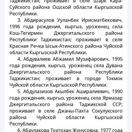
Таджикистан; проживает в селе Шарк Кара-
Суйского района Ошской области Кыргызской
Республики.
3. Абдирасулов Ууланбек Ирисматбекович,
1996 года рождения, кыргыз, уроженец села
Кош-Тегирмен Джергитальского района
Республики Таджикистан; проживает в селе
Красная Речка Ысык-Атинского района Чуйской
области Кыргызской Республики.
4. Абдувалиев Абжамил Музафарович, 1995
года рождения, кыргыз, уроженец села Дувана
Джергитальского района Республики
Таджикистан; проживает в городе Токмок
Чуйской области Кыргызской Республики.
5. Абдулазизов Акылбек Аширалиевич, 1990
года рождения, кыргыз, уроженец села Ярмазар
Джергитальского района Таджикской ССР;
проживает в селе Джаны-Пахта Сокулукского
района Чуйской области Кыргызской
Республики.
6. Абдулакова Тохтохан Жунусовна, 1977 года