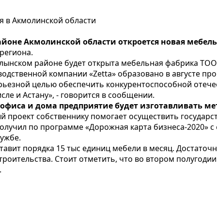
я в Акмолинской области
йоне Акмолинской области откроется новая мебел
 региона.
алынском районе будет открыта мебельная фабрика ТО
одственной компании «Zetta» образовано в августе пр
ерьезной целью обеспечить конкурентоспособной отеч
исле и Астану», - говорится в сообщении.
 офиса и дома предприятие будет изготавливать м
 проект собственнику помогает осуществить государс
лучил по программе «Дорожная карта бизнеса-2020» с 
лужбе.
авит порядка 15 тыс единиц мебели в месяц. Достаточн
троительства. Стоит отметить, что во втором полугоди
.